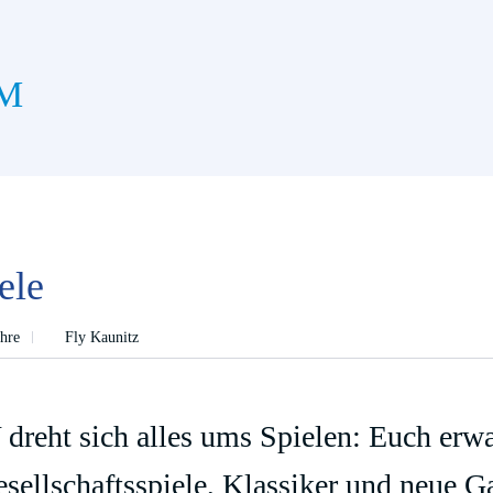
M
ele
ahre
Fly Kaunitz
dreht sich alles ums Spielen: Euch erw
esellschaftsspiele, Klassiker und neue 