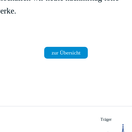
erke.
zur Übersicht
Träger